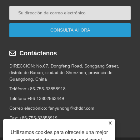
Contáctenos
DIRECCIÓN: No.67, Dongfeng Road, Songgang Street,
distrito de Baoan, ciudad de Shenzhen, provincia de
Guangdong, China
Teléfono:
+86-755-33858918
Teléfono:
+86-13802563449
Correo electrónico:
fanyuhong@xhddr.com
Fax: +86-755-33858919
X
Utilizamos cookies para ofrecerle una mejor