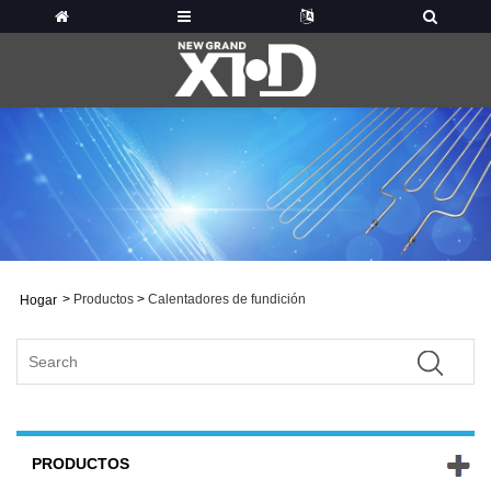
>
Productos
>
Calentadores de fundición
Hogar
PRODUCTOS